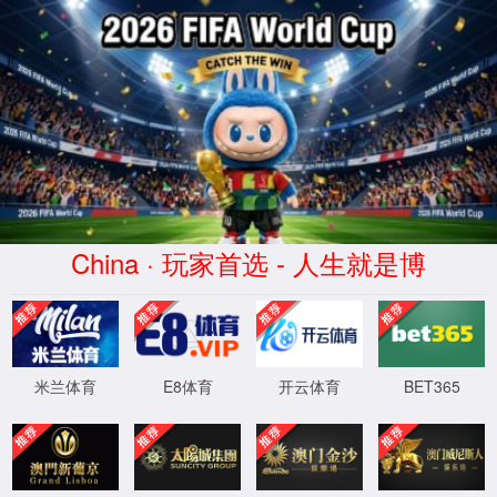
拉斯维加斯(Macau)股份有限公司-Official website
关
于
我
们
安全防范
通用定焦系列